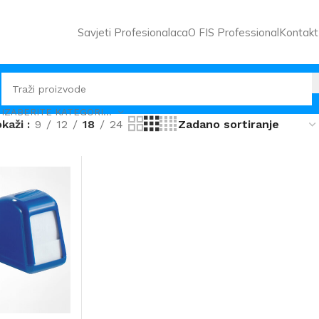
Savjeti Profesionalaca
O FIS Professional
Kontakt
IZABERITE KATEGORIJU
okaži
9
12
18
24