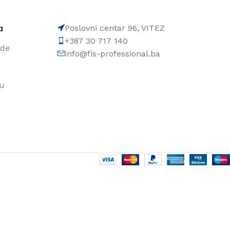
a
Poslovni centar 96, VITEZ
+387 30 717 140
ode
info@fis-professional.ba
du