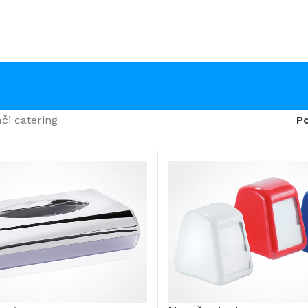
či catering
P