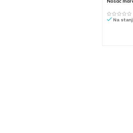
Nosač mar
Na stan
PROČITAJ V
ČIŠĆENJE I ODRŽAVANJE
POMETAČICE
USIS