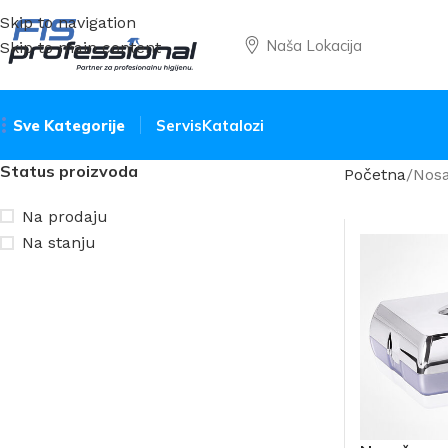
Skip to navigation
Naša Lokacija
Skip to main content
Sve Kategorije
Servis
Katalozi
Status proizvoda
Početna
Nosa
Na prodaju
Na stanju