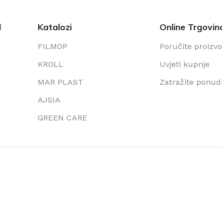
l
Katalozi
Online Trgovin
FILMOP
Poručite proizv
KROLL
Uvjeti kupnje
MAR PLAST
Zatražite ponu
AJSIA
GREEN CARE