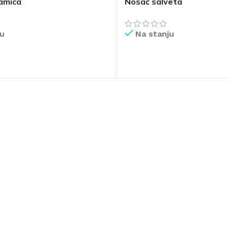
amica
Nosač salveta
ju
Na stanju
IŠE
PROČITAJ VIŠE
AVAČI