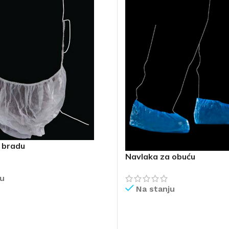
 bradu
Navlaka za obuću
ju
Na stanju
IŠE
PROČITAJ VIŠE