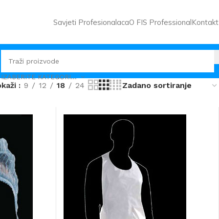
Savjeti Profesionalaca
O FIS Professional
Kontakt
IZABERITE KATEGORIJU
okaži
9
12
18
24