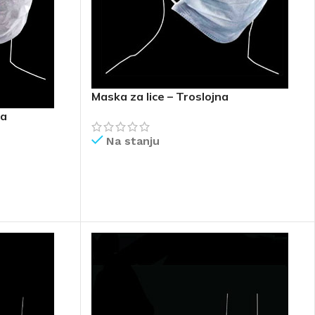
Maska za lice – Troslojna
na
Na stanju
PROČITAJ VIŠE