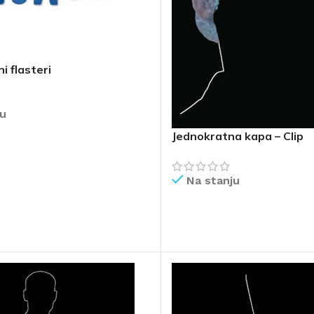
i flasteri
ju
Jednokratna kapa – Clip
IŠE
Na stanju
PROČITAJ VIŠE
AVAČI