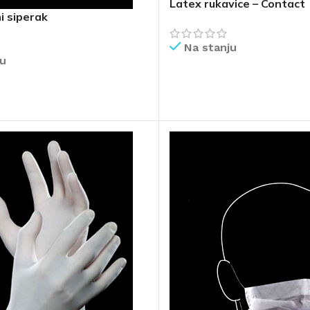
Latex rukavice – Contact
i siperak
Na stanju
ju
PROČITAJ VIŠE
IŠE