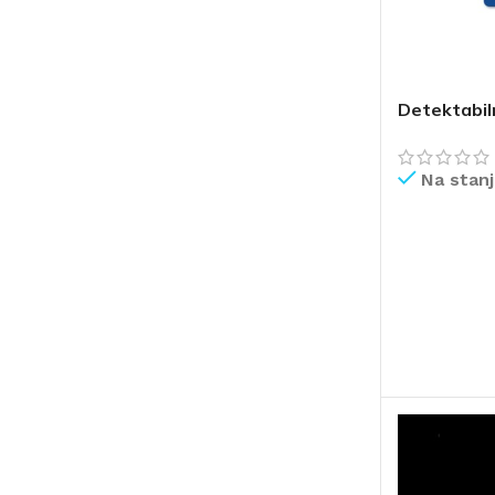
Detektabiln
Na stan
PROČITAJ V
ČIŠĆENJE I ODRŽAVANJE
POMETAČICE
USIS