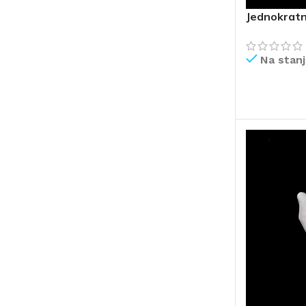
Jednokratn
Na stan
PROČITAJ V