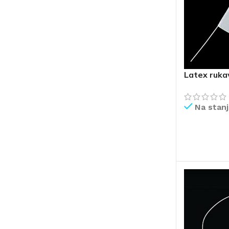
Latex rukav
Na stan
PROČITAJ V