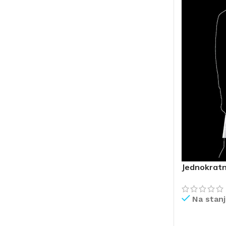
Jednokratna
Na stan
PROČITAJ V