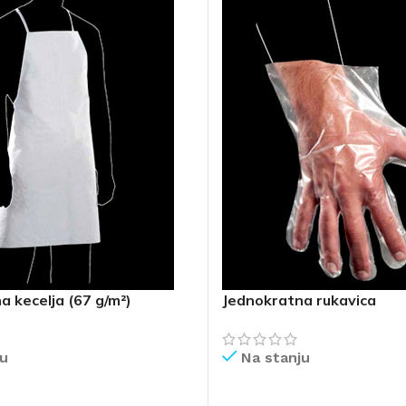
 kecelja (67 g/m²)
Jednokratna rukavica
ju
Na stanju
IŠE
PROČITAJ VIŠE