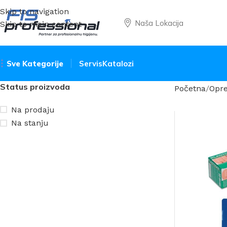
Skip to navigation
Naša Lokacija
Skip to main content
Sve Kategorije
Servis
Katalozi
Status proizvoda
Početna
Opre
Na prodaju
Na stanju