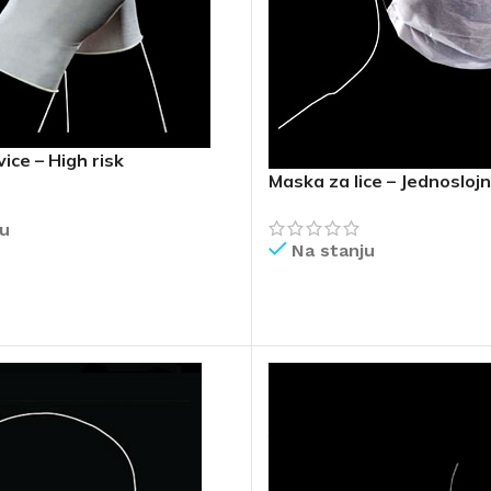
ice – High risk
Maska za lice – Jednosloj
ju
Na stanju
IŠE
PROČITAJ VIŠE