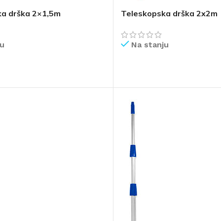
a drška 2×1,5m
Teleskopska drška 2x2m
ju
Na stanju
IŠE
PROČITAJ VIŠE