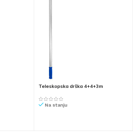
Teleskopska drška 4+4+3m
Na stanju
PROČITAJ VIŠE