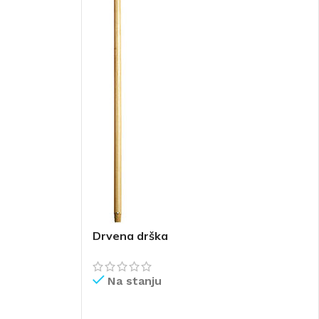
Drvena drška
Na stanju
PROČITAJ VIŠE