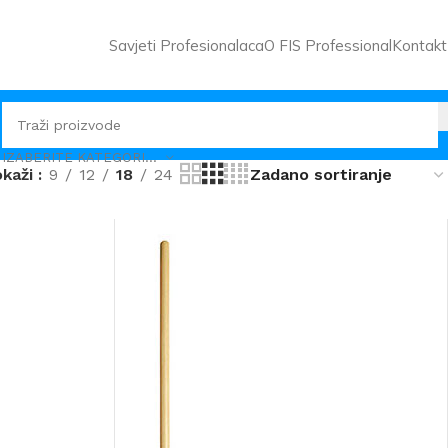
Savjeti Profesionalaca
O FIS Professional
Kontakt
IZABERITE KATEGORIJU
okaži
9
12
18
24