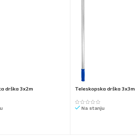
ka drška 3x2m
Teleskopska drška 3x3m
ju
Na stanju
IŠE
PROČITAJ VIŠE