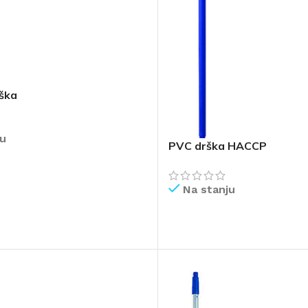
ška
ju
PVC drška HACCP
IŠE
Na stanju
PROČITAJ VIŠE