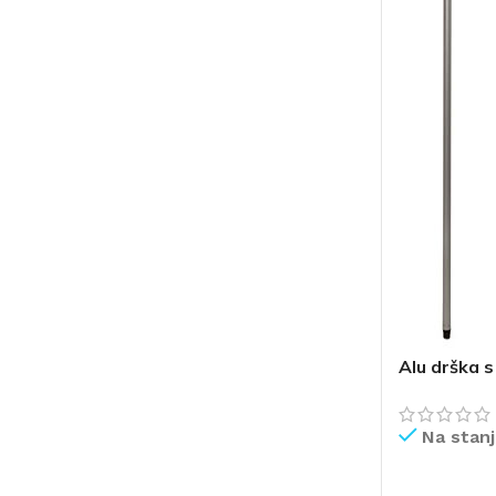
Alu drška 
Na stan
ČIŠĆENJE I ODRŽAVANJE
POMETAČICE
USIS
PROČITAJ V