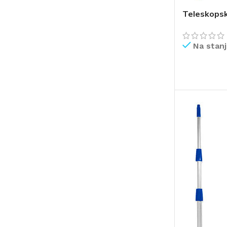
Teleskopsk
Na stan
PROČITAJ V