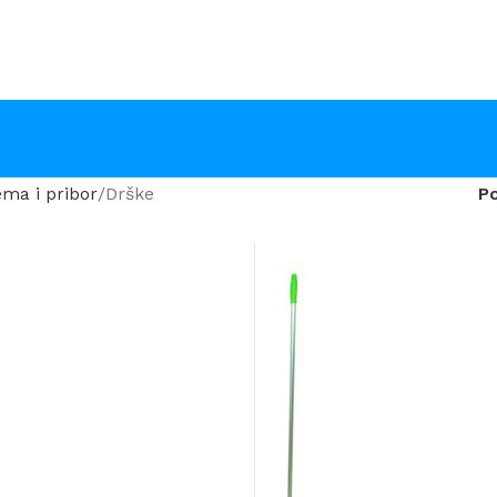
ma i pribor
Drške
P