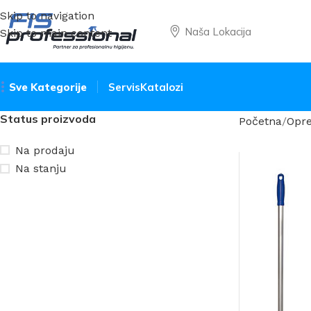
Skip to navigation
Naša Lokacija
Skip to main content
Sve Kategorije
Servis
Katalozi
Status proizvoda
Početna
Opre
Na prodaju
Na stanju