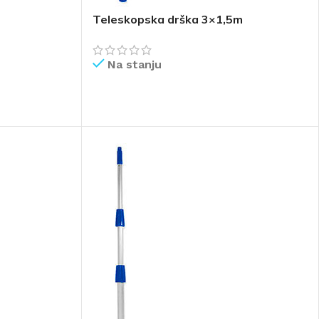
Teleskopska drška 3×1,5m
Na stanju
PROČITAJ VIŠE