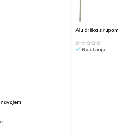
Alu drška s rupom
Na stanju
PROČITAJ VIŠE
s navojem
ju
AVAČI
IŠE