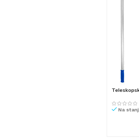
Teleskops
Na stan
PROČITAJ V