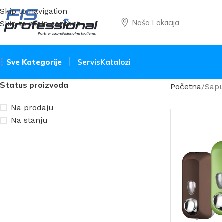
Skip to navigation
Naša Lokacija
Skip to main content
Sve Kategorije
Servis
Katalozi
Status proizvoda
Početna
Sap
Na prodaju
Na stanju