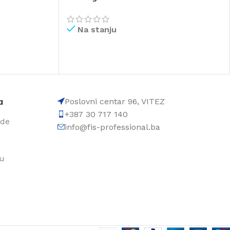
Na stanju
PROČITAJ VIŠE
a
Poslovni centar 96, VITEZ
+387 30 717 140
ode
info@fis-professional.ba
du