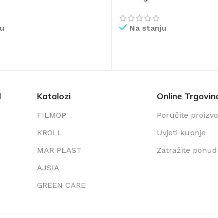
ju
Na stanju
IŠE
PROČITAJ VIŠE
l
Katalozi
Online Trgovin
FILMOP
Poručite proizv
KROLL
Uvjeti kupnje
MAR PLAST
Zatražite ponu
AJSIA
GREEN CARE