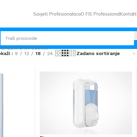
Savjeti Profesionalaca
O FIS Professional
Kontakt
IZABERITE KATEGORIJU
okaži
9
12
18
24