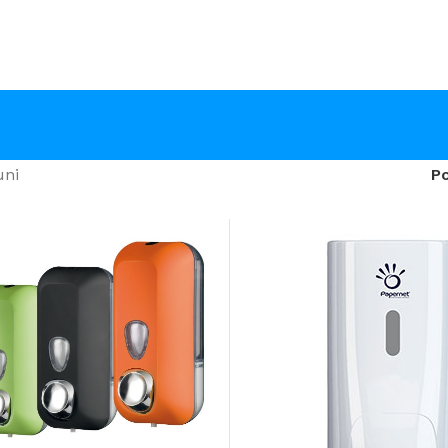
uni
P