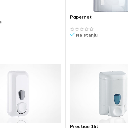
Papernet
ju
Na stanju
IŠE
PROČITAJ VIŠE
AVAČI
Prestige 1lit