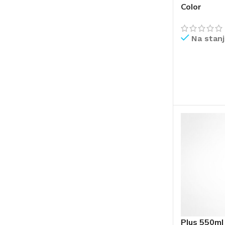
Color
Na stan
PROČITAJ V
ČIŠĆENJE I ODRŽAVANJE
POMETAČICE
USIS
Plus 550ml