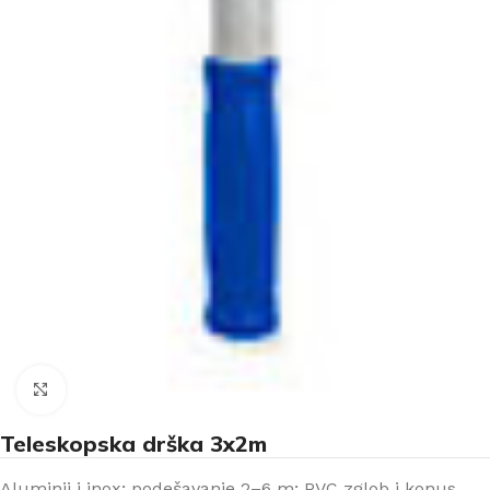
Klikni za uvećanje
Teleskopska drška 3x2m
Aluminij i inox; podešavanje 2–6 m; PVC zglob i konus.