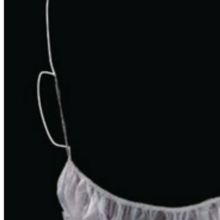
ČIŠĆENJE I ODRŽAVANJE
POMETAČICE
USIS