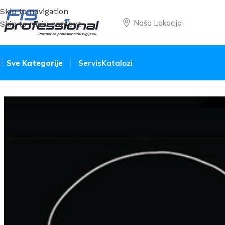
Skip to navigation
Naša Lokacija
Skip to main content
Sve Kategorije
Servis
Katalozi
Početna
Oprema i pribor
Jednokratna oprema
Navlaka z