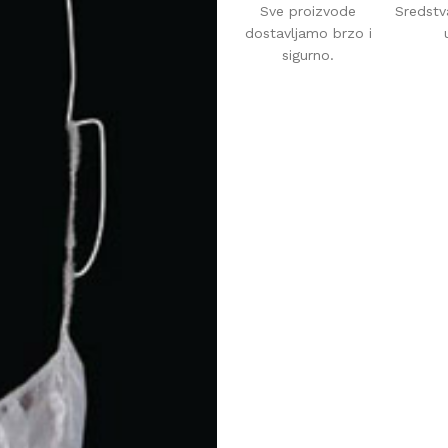
Sve proizvode
Sredstv
dostavljamo brzo i
sigurno.
AVAČI