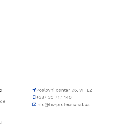
a
Poslovni centar 96, VITEZ
+387 30 717 140
ode
info@fis-professional.ba
du