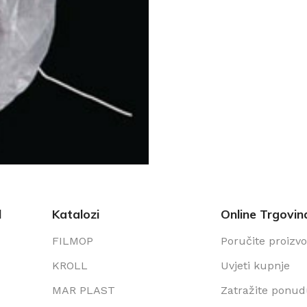
l
Katalozi
Online Trgovin
FILMOP
Poručite proizv
KROLL
Uvjeti kupnje
MAR PLAST
Zatražite ponu