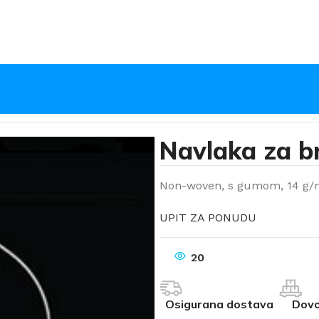
a bradu
Navlaka za b
Non-woven, s gumom, 14 g/m²
UPIT ZA PONUDU
20
Osigurana dostava
Dovo