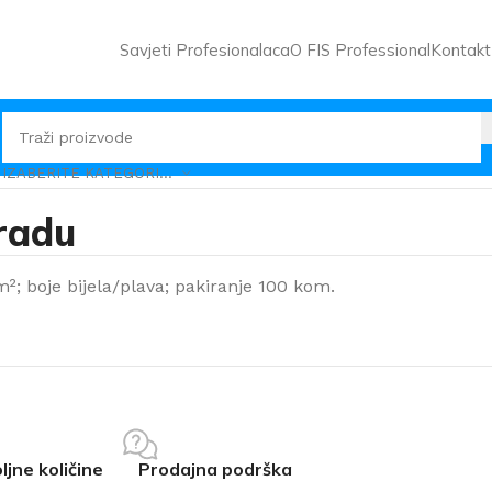
Savjeti Profesionalaca
O FIS Professional
Kontakt
IZABERITE KATEGORIJU
radu
; boje bijela/plava; pakiranje 100 kom.
ljne količine
Prodajna podrška