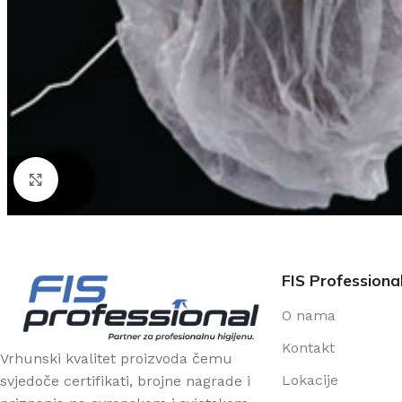
Klikni za uvećanje
FIS Professiona
O nama
Kontakt
Vrhunski kvalitet proizvoda čemu
Lokacije
svjedoče certifikati, brojne nagrade i