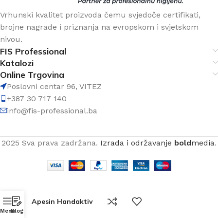
Vrhunski kvalitet proizvoda čemu svjedoče certifikati,
brojne nagrade i priznanja na evropskom i svjetskom
nivou.
FIS Professional
Katalozi
Online Trgovina
Poslovni centar 96, VITEZ
+387 30 717 140
info@fis-professional.ba
2025 Sva prava zadržana.
Izrada i održavanje
bold
media
.
Apesin Handaktiv
Menu
Blog