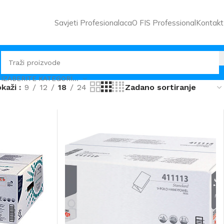
Savjeti Profesionalaca
O FIS Professional
Kontakt
IZABERITE KATEGORIJU
okaži
9
12
18
24