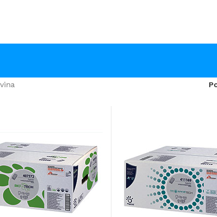
vina
P