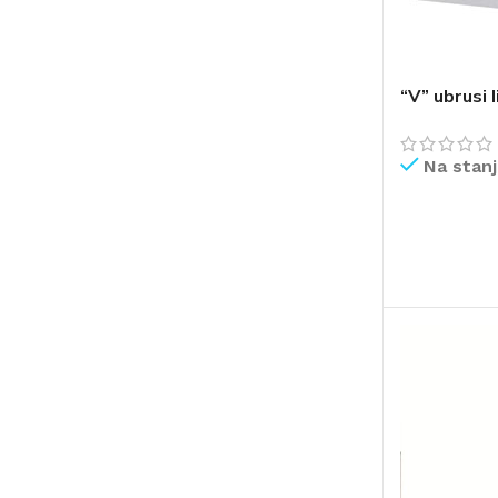
“V” ubrusi l
Na stan
PROČITAJ V