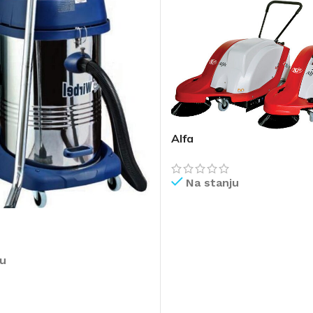
Alfa
Na stanju
PROČITAJ VIŠE
ju
IŠE