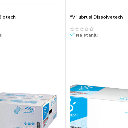
Biotech
“V” ubrusi Dissolvetech
ju
Na stanju
IŠE
PROČITAJ VIŠE
AVAČI