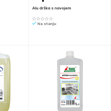
Alu drška s navojem
Na stanju
PROČITAJ VIŠE