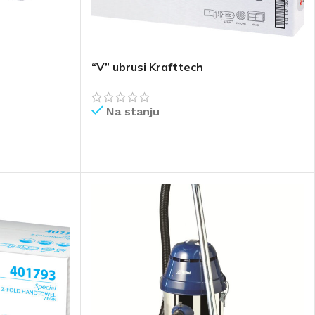
“V” ubrusi Krafttech
Na stanju
PROČITAJ VIŠE