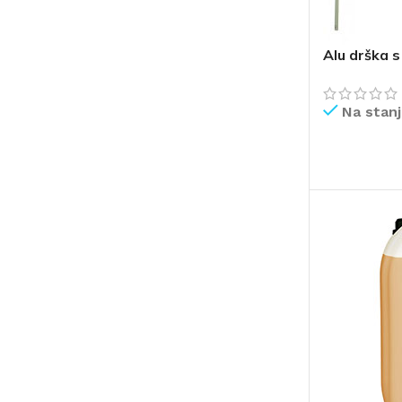
Alu drška 
Na stan
PROČITAJ V