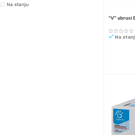
Na stanju
“V” ubrusi 
Na stan
PROČITAJ V
ČIŠĆENJE I ODRŽAVANJE
POMETAČICE
USIS