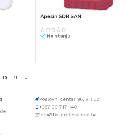
Apesin SDR SAN
Na stanju
PROČITAJ VIŠE
10
11
→
a
Poslovni centar 96, VITEZ
+387 30 717 140
ode
info@fis-professional.ba
du