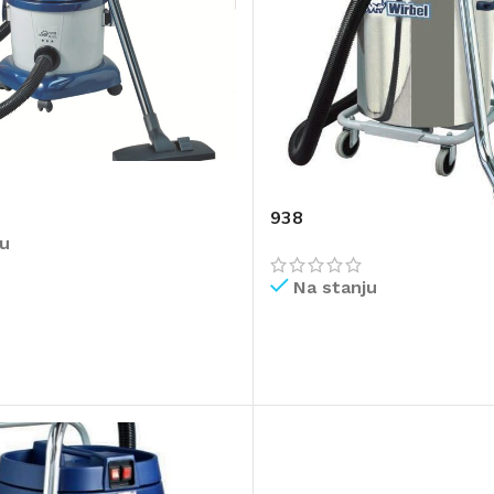
938
ju
Na stanju
IŠE
PROČITAJ VIŠE