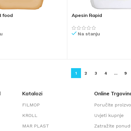
 food
Apesin Rapid
ju
Na stanju
IŠE
PROČITAJ VIŠE
1
2
3
4
…
9
l
Katalozi
Online Trgovin
FILMOP
Poručite proizv
KROLL
Uvjeti kupnje
MAR PLAST
Zatražite ponu