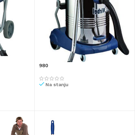
980
Na stanju
PROČITAJ VIŠE