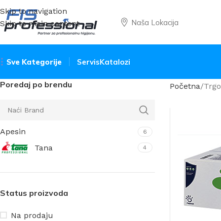
Skip to navigation
Naša Lokacija
Skip to main content
Sve Kategorije
Servis
Katalozi
Poredaj po brendu
Početna
Trgo
Apesin
6
Tana
4
Status proizvoda
Na prodaju