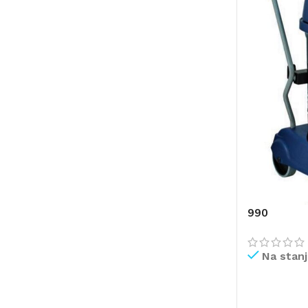
990
Na stan
PROČITAJ V