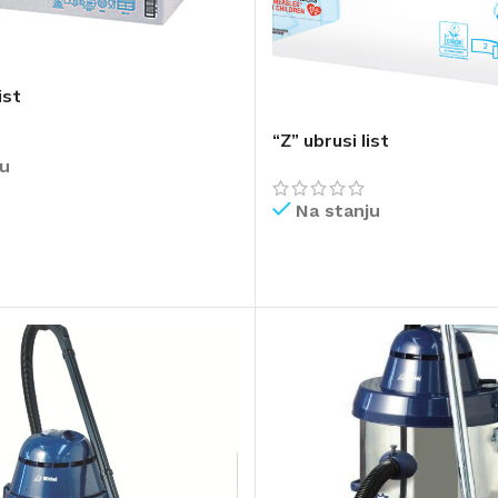
ist
“Z” ubrusi list
ju
Na stanju
IŠE
PROČITAJ VIŠE