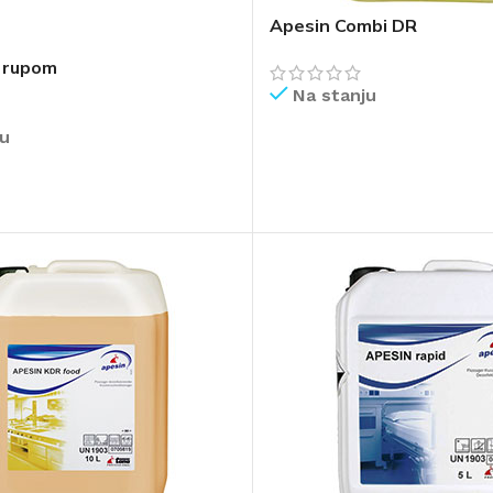
Apesin Combi DR
s rupom
Na stanju
ju
PROČITAJ VIŠE
IŠE