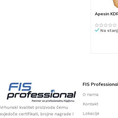
Apesin KDR
Na stan
PROČITAJ V
FIS Professiona
O nama
Kontakt
Vrhunski kvalitet proizvoda čemu
Lokacije
svjedoče certifikati, brojne nagrade i