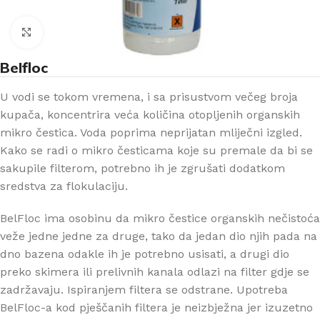
Klikni za uvećanje
Belfloc
U vodi se tokom vremena, i sa prisustvom večeg broja
kupača, koncentrira veća količina otopljenih organskih
mikro čestica. Voda poprima neprijatan mliječni izgled.
Kako se radi o mikro česticama koje su premale da bi se
sakupile filterom, potrebno ih je zgrušati dodatkom
sredstva za flokulaciju.
BelFloc ima osobinu da mikro čestice organskih nečistoća
veže jedne jedne za druge, tako da jedan dio njih pada na
dno bazena odakle ih je potrebno usisati, a drugi dio
preko skimera ili prelivnih kanala odlazi na filter gdje se
zadržavaju. Ispiranjem filtera se odstrane. Upotreba
BelFloc-a kod pješčanih filtera je neizbježna jer izuzetno