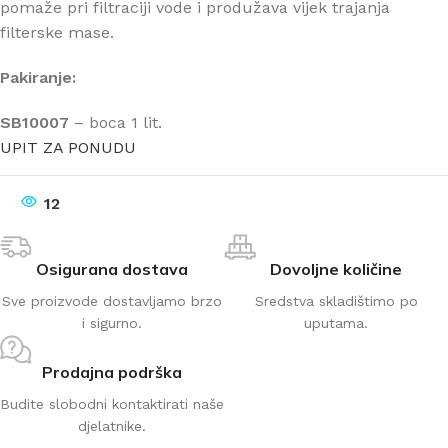
pomaže pri filtraciji vode i produžava vijek trajanja
filterske mase.
Pakiranje:
SB10007
– boca 1 lit.
UPIT ZA PONUDU
12
Osigurana dostava
Dovoljne količine
Sve proizvode dostavljamo brzo
Sredstva skladištimo po
i sigurno.
uputama.
Prodajna podrška
Budite slobodni kontaktirati naše
djelatnike.