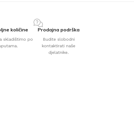
ljne količine
Prodajna podrška
a skladištimo po
Budite slobodni
uputama.
kontaktirati naše
djelatnike.