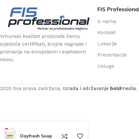
FIS Professiona
O nama
Kontakt
Vrhunski kvalitet proizvoda čemu
Lokacije
svjedoče certifikati, brojne nagrade i
priznanja na evropskom i svjetskom
Prezentacije
nivou.
Usluge
2025 Sva prava zadržana.
Izrada i održavanje
bold
media
.
Dayfresh Soap