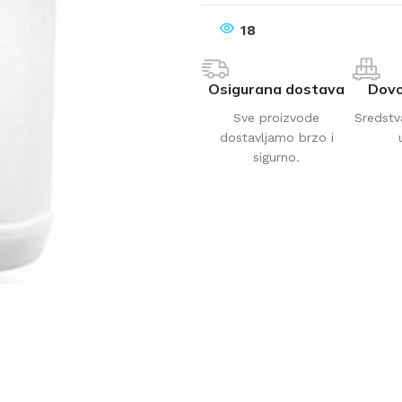
18
Osigurana dostava
Dovo
Sve proizvode
Sredstv
dostavljamo brzo i
sigurno.
AVAČI