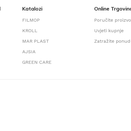
l
Katalozi
Online Trgovin
FILMOP
Poručite proizv
KROLL
Uvjeti kupnje
MAR PLAST
Zatražite ponu
AJSIA
GREEN CARE