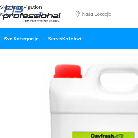
Skip to navigation
Naša Lokacija
Skip to main content
Sve Kategorije
Servis
Katalozi
Početna
Sredstva
Njega ruku
Dayfresh Soap