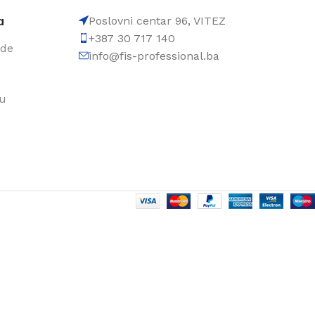
a
Poslovni centar 96, VITEZ
+387 30 717 140
ode
info@fis-professional.ba
du