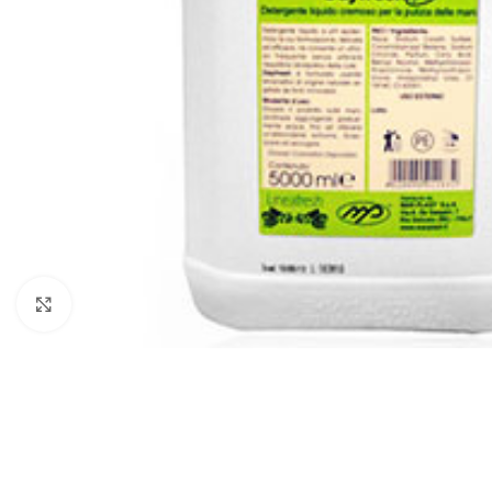
Klikni za uvećanje
ČIŠĆENJE I ODRŽAVANJE
POMETAČICE
USIS