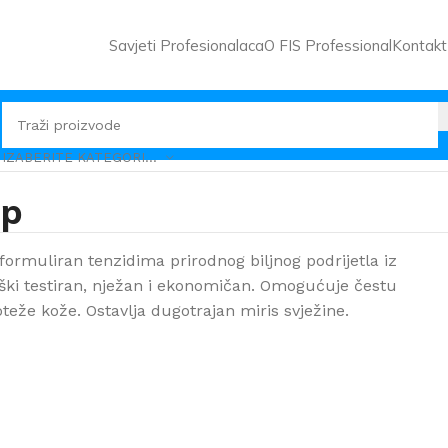
Savjeti Profesionalaca
O FIS Professional
Kontakt
IZABERITE KATEGORIJU
ap
ormuliran tenzidima prirodnog biljnog podrijetla iz
oški testiran, nježan i ekonomičan. Omogućuje čestu
že kože. Ostavlja dugotrajan miris svježine.