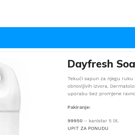
Dayfresh So
Tekući sapun za njegu ruku f
obnovljivih izvora. Dermatol
uporabu bez promjene ravnote
Pakiranje:
99950
– kanistar 5 lit.
UPIT ZA PONUDU