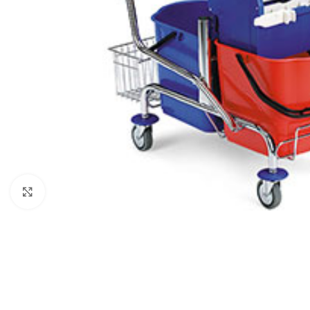
Klikni za uvećanje
ČIŠĆENJE I ODRŽAVANJE
POMETAČICE
USIS