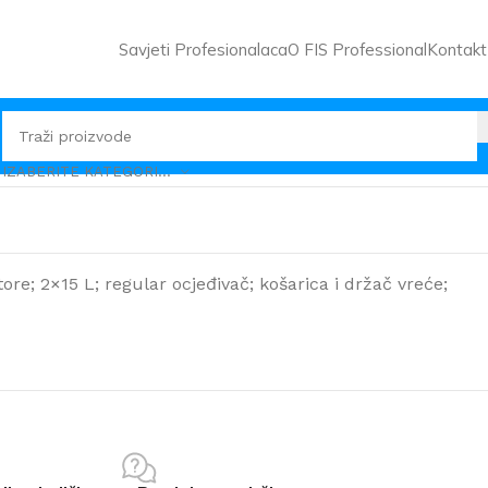
Savjeti Profesionalaca
O FIS Professional
Kontakt
IZABERITE KATEGORIJU
tore; 2×15 L; regular ocjeđivač; košarica i držač vreće;