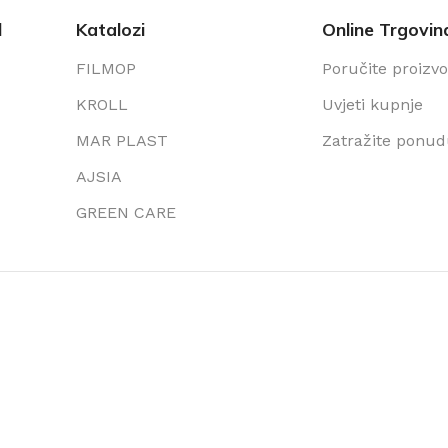
l
Katalozi
Online Trgovin
FILMOP
Poručite proizv
KROLL
Uvjeti kupnje
MAR PLAST
Zatražite ponu
AJSIA
GREEN CARE