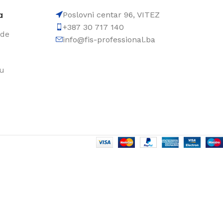
a
Poslovni centar 96, VITEZ
+387 30 717 140
ode
info@fis-professional.ba
du