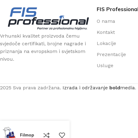
FIS Professiona
O nama
Kontakt
Vrhunski kvalitet proizvoda čemu
Lokacije
svjedoče certifikati, brojne nagrade i
priznanja na evropskom i svjetskom
Prezentacije
nivou.
Usluge
2025 Sva prava zadržana.
Izrada i održavanje
bold
media
.
Filmop