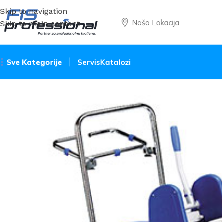
Skip to navigation
Naša Lokacija
Skip to main content
Sve Kategorije
Servis
Katalozi
Početna
Oprema i pribor
Kolica
Filmop