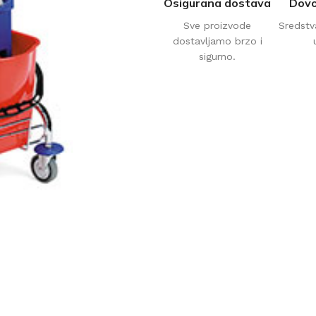
Osigurana dostava
Dovo
Sve proizvode
Sredstv
dostavljamo brzo i
sigurno.
AVAČI