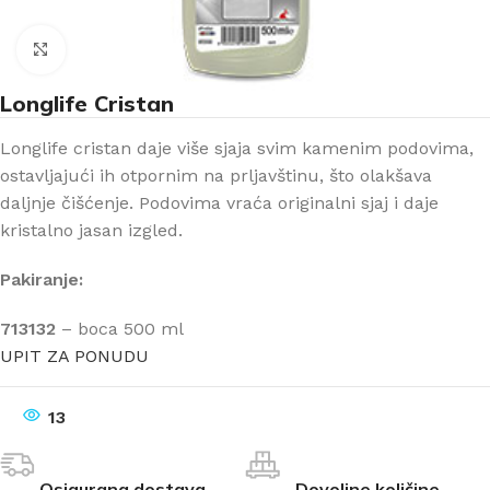
Klikni za uvećanje
Longlife Cristan
Longlife cristan daje više sjaja svim kamenim podovima,
ostavljajući ih otpornim na prljavštinu, što olakšava
daljnje čišćenje. Podovima vraća originalni sjaj i daje
kristalno jasan izgled.
Pakiranje:
713132
– boca 500 ml
UPIT ZA PONUDU
13
Osigurana dostava
Dovoljne količine