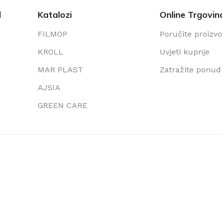
l
Katalozi
Online Trgovin
FILMOP
Poručite proizv
KROLL
Uvjeti kupnje
MAR PLAST
Zatražite ponu
AJSIA
GREEN CARE