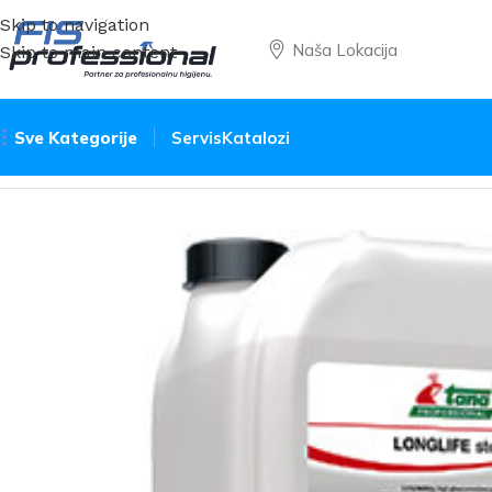
Skip to navigation
Naša Lokacija
Skip to main content
Sve Kategorije
Servis
Katalozi
Početna
Sredstva
Podne površine
Longlife Stone