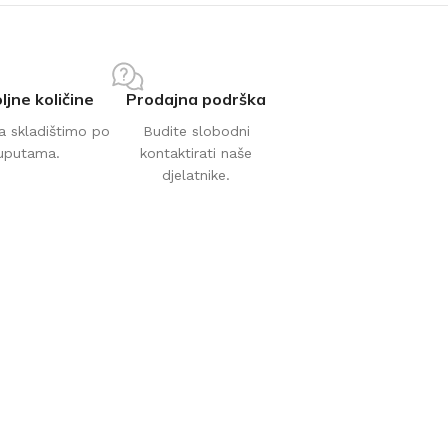
ljne količine
Prodajna podrška
a skladištimo po
Budite slobodni
uputama.
kontaktirati naše
djelatnike.