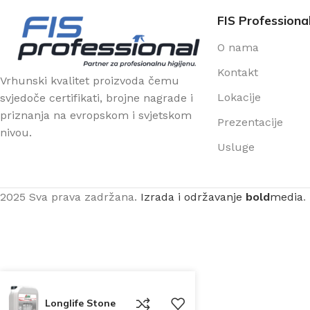
FIS Professiona
O nama
Kontakt
Vrhunski kvalitet proizvoda čemu
Lokacije
svjedoče certifikati, brojne nagrade i
priznanja na evropskom i svjetskom
Prezentacije
nivou.
Usluge
2025 Sva prava zadržana.
Izrada i održavanje
bold
media
.
Longlife Stone