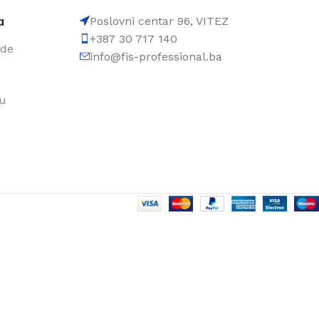
a
Poslovni centar 96, VITEZ
+387 30 717 140
ode
info@fis-professional.ba
du