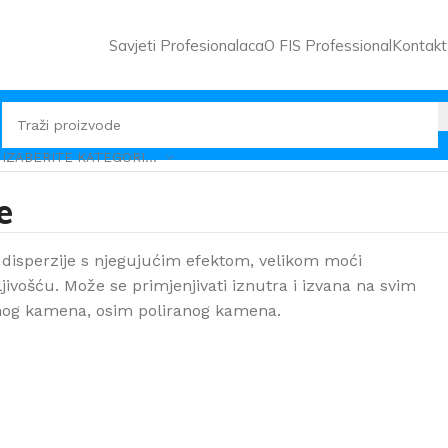
Savjeti Profesionalaca
O FIS Professional
Kontakt
IZABERITE KATEGORIJU
e
 disperzije s njegujućim efektom, velikom moći
jivošću. Može se primjenjivati iznutra i izvana na svim
og kamena, osim poliranog kamena.