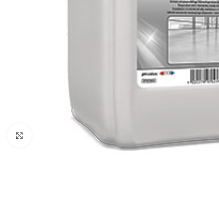
Klikni za uvećanje
ČIŠĆENJE I ODRŽAVANJE
POMETAČICE
USIS