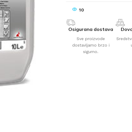
10
Osigurana dostava
Dovo
Sve proizvode
Sredstv
dostavljamo brzo i
sigurno.
AVAČI