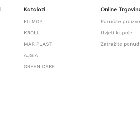
l
Katalozi
Online Trgovin
FILMOP
Poručite proizv
KROLL
Uvjeti kupnje
MAR PLAST
Zatražite ponu
AJSIA
GREEN CARE