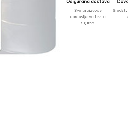
Osigurana dostava
Dovo
Sve proizvode
Sredstv
dostavljamo brzo i
sigurno.
AVAČI