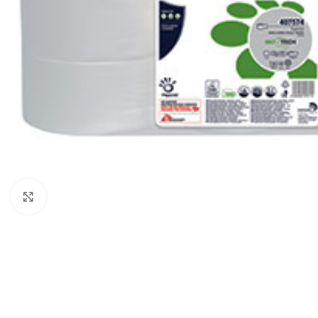
Klikni za uvećanje
ČIŠĆENJE I ODRŽAVANJE
POMETAČICE
USIS