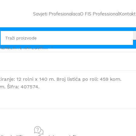
Savjeti Profesionalaca
O FIS Professional
Kontakt
IZABERITE KATEGORIJU
ranje: 12 rolni x 140 m. Broj listića po roli: 459 kom.
cm. Šifra: 407574.