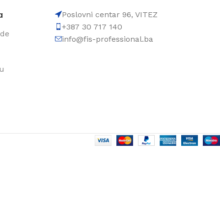
a
Poslovni centar 96, VITEZ
+387 30 717 140
ode
info@fis-professional.ba
du