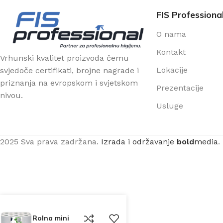
FIS Professiona
O nama
Kontakt
Vrhunski kvalitet proizvoda čemu
Lokacije
svjedoče certifikati, brojne nagrade i
priznanja na evropskom i svjetskom
Prezentacije
nivou.
Usluge
2025 Sva prava zadržana.
Izrada i održavanje
bold
media
.
Rolna mini