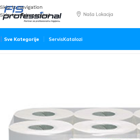
Skip to navigation
Naša Lokacija
Skip to main content
Sve Kategorije
Servis
Katalozi
Početna
Toalet papir
Rolna mini