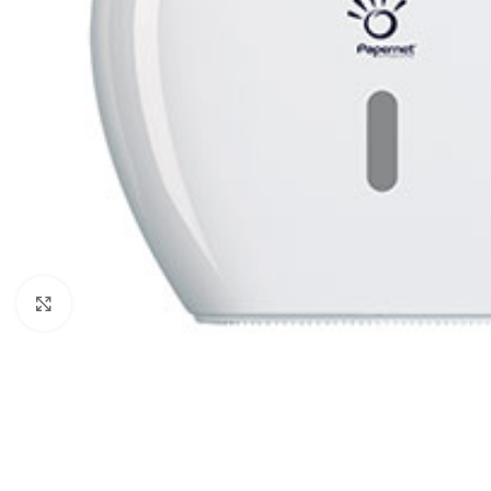
Klikni za uvećanje
ČIŠĆENJE I ODRŽAVANJE
POMETAČICE
USIS