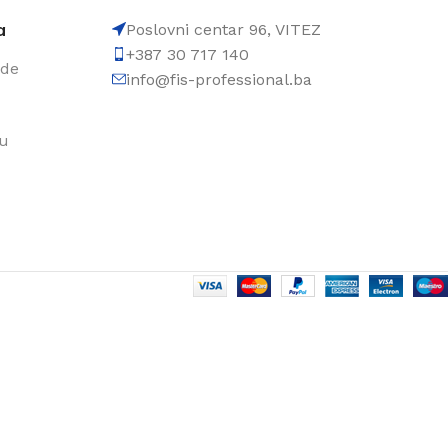
a
Poslovni centar 96, VITEZ
+387 30 717 140
ode
info@fis-professional.ba
du