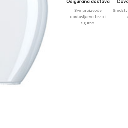
Osigurana dostava
Dovo
Sve proizvode
Sredstv
dostavljamo brzo i
sigurno.
AVAČI