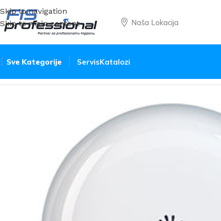
Skip to navigation
Naša Lokacija
Skip to main content
Sve Kategorije
Servis
Katalozi
Početna
Toalet papir
Rolna mini – Papernet