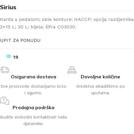
Sirius
Kanta s pedalom; oble konture; HACCP; opcija razdjelnika
2×15 L; 30 L; bijela; šifra CO3030.
UPIT ZA PONUDU
19
Osigurana dostava
Dovoljne količine
Sve proizvode dostavljamo brzo
Sredstva skladištimo po
i sigurno.
uputama.
Prodajna podrška
Budite slobodni kontaktirati naše
djelatnike.