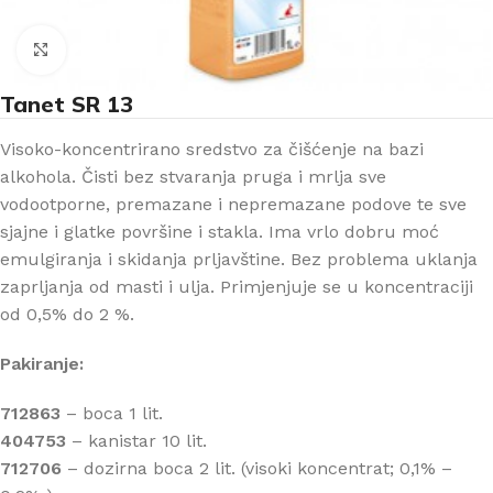
Klikni za uvećanje
Tanet SR 13
Visoko-koncentrirano sredstvo za čišćenje na bazi
alkohola. Čisti bez stvaranja pruga i mrlja sve
vodootporne, premazane i nepremazane podove te sve
sjajne i glatke površine i stakla. Ima vrlo dobru moć
emulgiranja i skidanja prljavštine. Bez problema uklanja
zaprljanja od masti i ulja. Primjenjuje se u koncentraciji
od 0,5% do 2 %.
Pakiranje:
712863
– boca 1 lit.
404753
– kanistar 10 lit.
712706
– dozirna boca 2 lit. (visoki koncentrat; 0,1% –