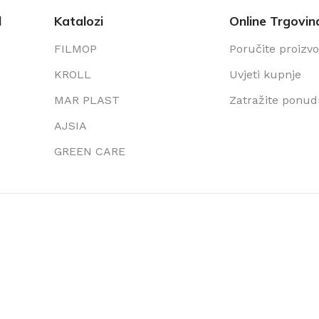
l
Katalozi
Online Trgovin
FILMOP
Poručite proizv
KROLL
Uvjeti kupnje
MAR PLAST
Zatražite ponu
AJSIA
GREEN CARE