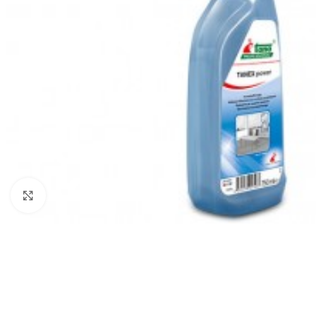
Klikni za uvećanje
ČIŠĆENJE I ODRŽAVANJE
POMETAČICE
USIS