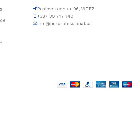
a
Poslovni centar 96, VITEZ
+387 30 717 140
ode
info@fis-professional.ba
du