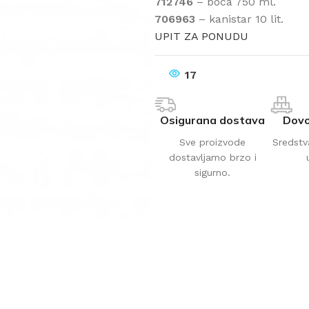
712746
– boca 750 ml.
706963
– kanistar 10 lit.
UPIT ZA PONUDU
17
Osigurana dostava
Dovo
Sve proizvode
Sredstv
dostavljamo brzo i
sigurno.
AVAČI