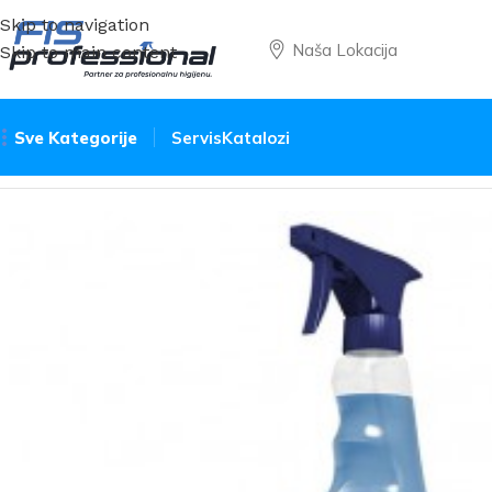
Skip to navigation
Naša Lokacija
Skip to main content
Sve Kategorije
Servis
Katalozi
Početna
Sredstva
Održavanje čistoće
Tanex Power