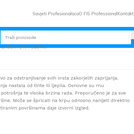
Savjeti Profesionalaca
O FIS Professional
Kontakt
IZABERITE KATEGORIJU
o za odstranjivanje svih vrsta zakorjelih zaprljanja.
nja nastala od tinte ili ljepila. Osnovne su mu
 potrošnja te visoka brzina rada. Preporučeno je za sve
ovršine. Može se špricati na krpu odnosno nanijeti direktno
etiranim površinama daje izvorni izgled.