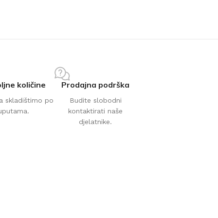
ljne količine
Prodajna podrška
a skladištimo po
Budite slobodni
uputama.
kontaktirati naše
djelatnike.