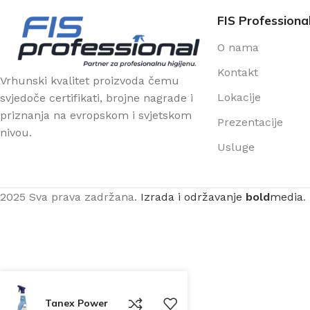
FIS Professiona
O nama
Kontakt
Vrhunski kvalitet proizvoda čemu
Lokacije
svjedoče certifikati, brojne nagrade i
priznanja na evropskom i svjetskom
Prezentacije
nivou.
Usluge
2025 Sva prava zadržana.
Izrada i održavanje
bold
media
.
Tanex Power