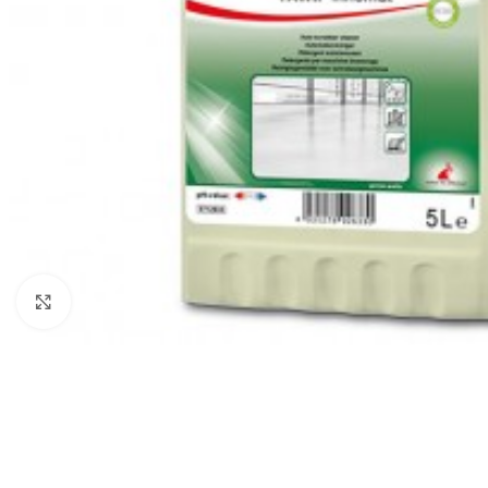
Klikni za uvećanje
ČIŠĆENJE I ODRŽAVANJE
POMETAČICE
USIS