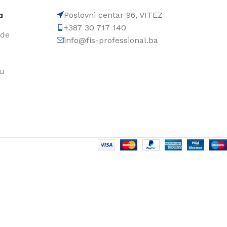
a
Poslovni centar 96, VITEZ
+387 30 717 140
ode
info@fis-professional.ba
du