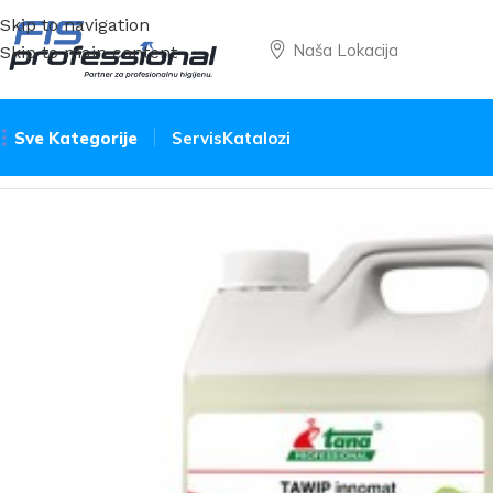
Skip to navigation
Naša Lokacija
Skip to main content
Sve Kategorije
Servis
Katalozi
Početna
Sredstva
Održavanje čistoće
Tawip Innomat