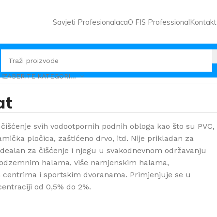
Savjeti Profesionalaca
O FIS Professional
Kontakt
IZABERITE KATEGORIJU
at
o čišćenje svih vodootpornih podnih obloga kao što su PVC,
ička pločica, zaštićeno drvo, itd. Nije prikladan za
Idealan za čišćenje i njegu u svakodnevnom održavanju
podzemnim halama, više namjenskim halama,
centrima i sportskim dvoranama. Primjenjuje se u
centraciji od 0,5% do 2%.