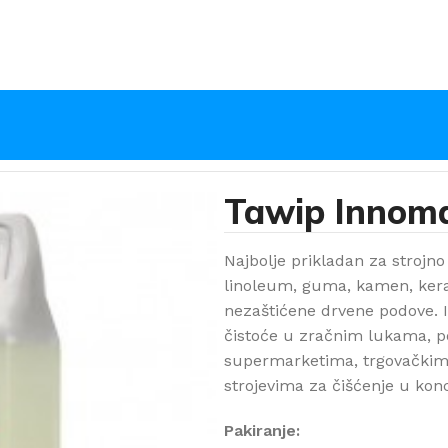
Tawip Innom
Najbolje prikladan za strojn
linoleum, guma, kamen, keram
nezaštićene drvene podove. 
čistoće u zračnim lukama, 
supermarketima, trgovačkim 
strojevima za čišćenje u kon
Pakiranje: