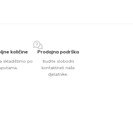
ljne količine
Prodajna podrška
a skladištimo po
Budite slobodni
uputama.
kontaktirati naše
djelatnike.