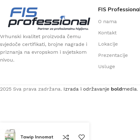
FIS Professiona
O nama
Kontakt
Vrhunski kvalitet proizvoda čemu
Lokacije
svjedoče certifikati, brojne nagrade i
priznanja na evropskom i svjetskom
Prezentacije
nivou.
Usluge
2025 Sva prava zadržana.
Izrada i održavanje
bold
media
.
Tawip Innomat