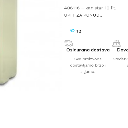
406116
– kanistar 10 lit.
UPIT ZA PONUDU
12
Osigurana dostava
Dovo
Sve proizvode
Sredstv
dostavljamo brzo i
sigurno.
AVAČI