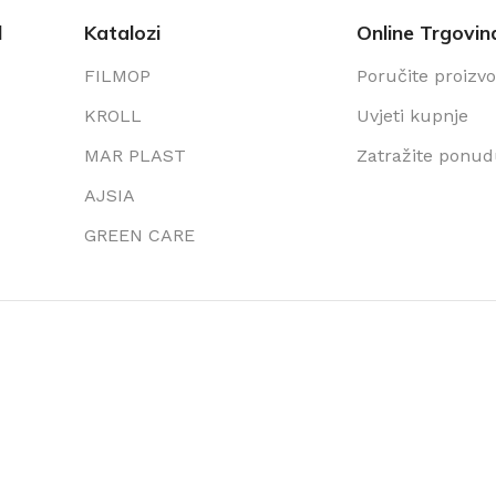
l
Katalozi
Online Trgovin
FILMOP
Poručite proizv
KROLL
Uvjeti kupnje
MAR PLAST
Zatražite ponu
AJSIA
GREEN CARE