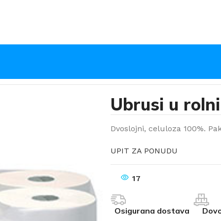
Dissolvetech
Ubrusi u roln
Dvoslojni, celuloza 100%. Pak
UPIT ZA PONUDU
17
Osigurana dostava
Dovo