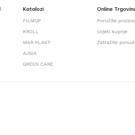
l
Katalozi
Online Trgovin
FILMOP
Poručite proizv
KROLL
Uvjeti kupnje
MAR PLAST
Zatražite ponu
AJSIA
GREEN CARE