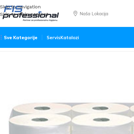
Skip to navigation
Naša Lokacija
Skip to main content
Sve Kategorije
Servis
Katalozi
Početna
Papirni proizvodi
Ubrusi za ruke
Ubrusi u rolni 