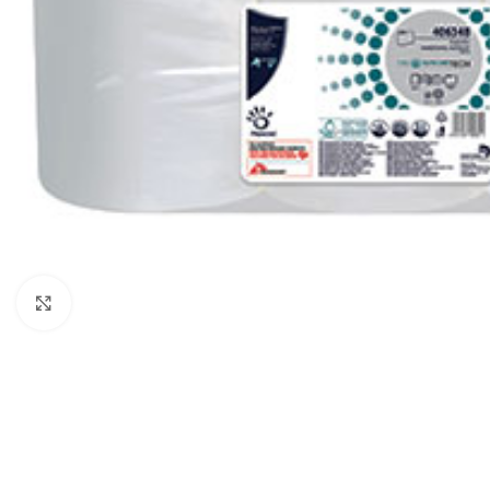
Klikni za uvećanje
ČIŠĆENJE I ODRŽAVANJE
POMETAČICE
USIS