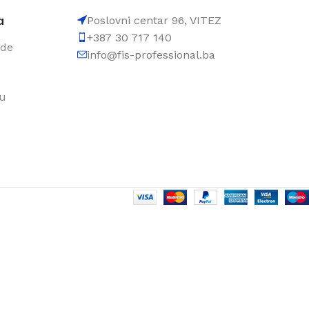
a
Poslovni centar 96, VITEZ
+387 30 717 140
ode
info@fis-professional.ba
du