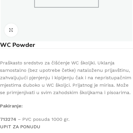
Klikni za uvećanje
WC Powder
Praškasto sredstvo za čišćenje WC školjki. Uklanja
samostalno (bez upotrebe četke) nataloženu prljavštinu,
zahvaljujući pjenjenju i kipljenju čak i na nepristupačnim
mjestima duboko u WC školjci. Prijatnog je mirisa. Može
se primjenjivati u svim zahodskim školjkama i pisoarima.
Pakiranje:
713274
– PVC posuda 1000 gr.
UPIT ZA PONUDU