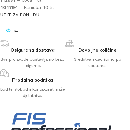
712937
– boca 1 lit.
404794
– kanistar 10 lit
UPIT ZA PONUDU
14
Osigurana dostava
Dovoljne količine
Sve proizvode dostavljamo brzo
Sredstva skladištimo po
i sigurno.
uputama.
Prodajna podrška
Budite slobodni kontaktirati naše
djelatnike.